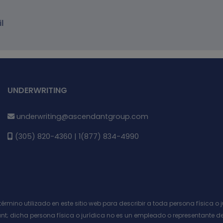
l
UNDERWRITING
underwriting@ascendantgroup.com
(305) 820-4360 | 1(877) 834-4990
o término utilizado en este sitio web para describir a toda persona física
t; dicha persona física o jurídica no es un empleado o representante d